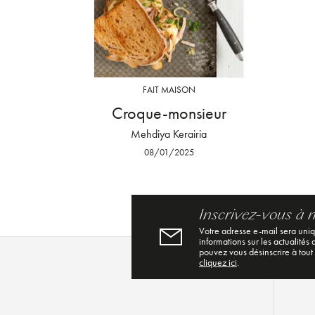
FAIT MAISON
Croque-monsieur
Mehdiya Kerairia
08/01/2025
Inscrivez-vous à 
Votre adresse e-mail sera uni
informations sur les actualités
pouvez vous désinscrire à tout
cliquez ici
.