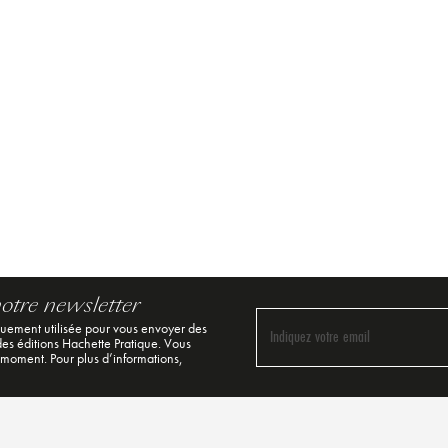
notre newsletter
quement utilisée pour vous envoyer des
Indiquez votre email
 des éditions Hachette Pratique. Vous
 moment. Pour plus d’informations,