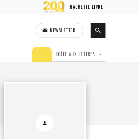
HACHETTE LIVRE
NEWSLETTER
search
email
search
BOÎTE AUX LETTRES
arrow_drop_down