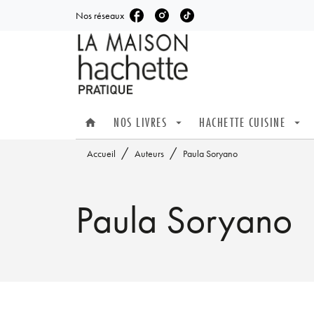
Nos réseaux
MENU
RECHERCHE
CONTENU
NOS LIVRES
HACHETTE CUISINE
home
arrow_drop_down
arrow_drop_down
/
/
Accueil
Auteurs
Paula Soryano
Paula Soryano