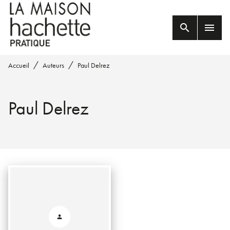
MENU
RECHERCHE
CONTENU
search
menu
PIED DE PAGE
/
/
Accueil
Auteurs
Paul Delrez
Paul Delrez