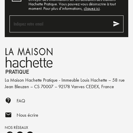
Hachette Pratique. Vous pouvez vous désinscrire à tout
moment. Pour plus d’informations,
cliquez ici
.
send
Indiquez votre email
La Maison Hachette Pratique - Immeuble Louis Hachette – 58 rue
Jean Bleuzen – CS 70007 – 92178 Vanves CEDEX, France
contact_support
FAQ
mail
Nous écrire
NOS RÉSEAUX