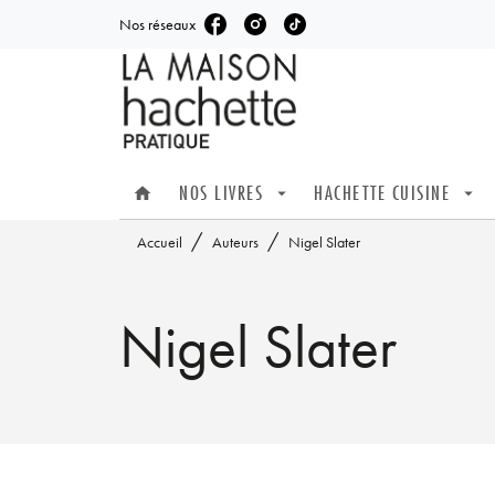
Nos réseaux
MENU
RECHERCHE
CONTENU
NOS LIVRES
HACHETTE CUISINE
home
arrow_drop_down
arrow_drop_down
/
/
Accueil
Auteurs
Nigel Slater
Nigel Slater