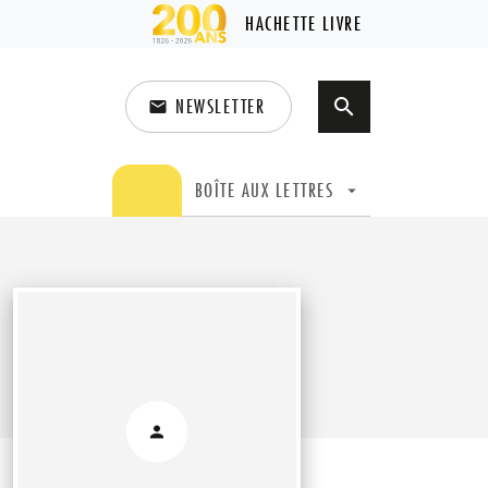
HACHETTE LIVRE
NEWSLETTER
search
email
search
BOÎTE AUX LETTRES
arrow_drop_down