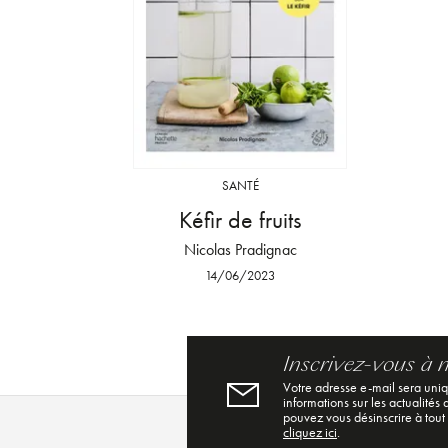
SANTÉ
Kéfir de fruits
Nicolas Pradignac
14/06/2023
Inscrivez-vous à 
Votre adresse e-mail sera uni
informations sur les actualités
pouvez vous désinscrire à tout
cliquez ici
.