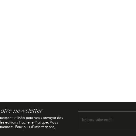
notre newsletter
quement utilisée pour vous envoyer des
Indiquez votre email
 des éditions Hachette Pratique. Vous
 moment. Pour plus d’informations,