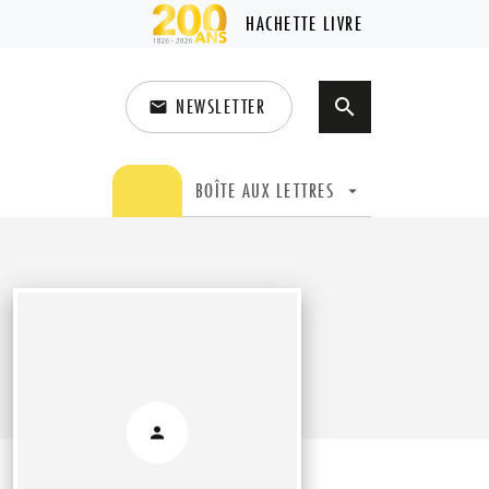
HACHETTE LIVRE
NEWSLETTER
search
email
search
BOÎTE AUX LETTRES
arrow_drop_down