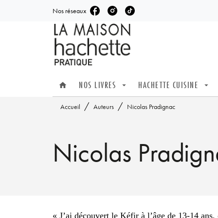
Nos réseaux
MENU
RECHERCHE
CONTENU
NOS LIVRES
HACHETTE CUISINE
home
arrow_drop_down
arrow_drop_down
/
/
Accueil
Auteurs
Nicolas Pradignac
Nicolas Pradig
« J’ai découvert le Kéfir à l’âge de 13-14 ans