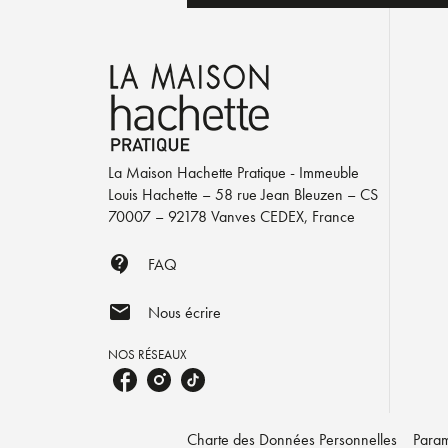
La Maison Hachette Pratique - Immeuble
Louis Hachette – 58 rue Jean Bleuzen – CS
70007 – 92178 Vanves CEDEX, France
contact_support
FAQ
mail
Nous écrire
NOS RÉSEAUX
Charte des Données Personnelles
Param