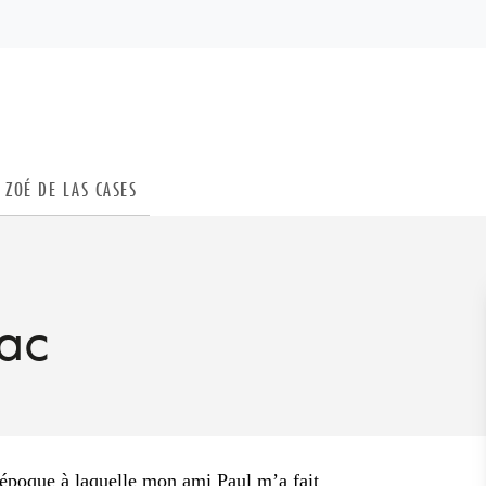
PIED DE PAGE
ZOÉ DE LAS CASES
nac
, époque à laquelle mon ami Paul m’a fait