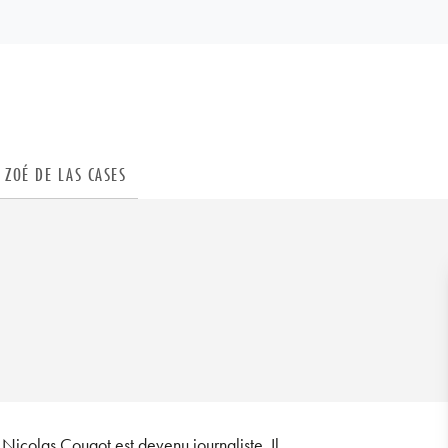
PIED DE PAGE
ZOÉ DE LAS CASES
Nicolas Cougot est devenu journaliste. Il