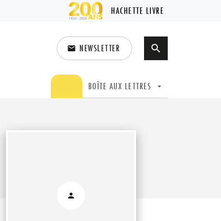
HACHETTE LIVRE
NEWSLETTER
search
email
search
BOÎTE AUX LETTRES
arrow_drop_down