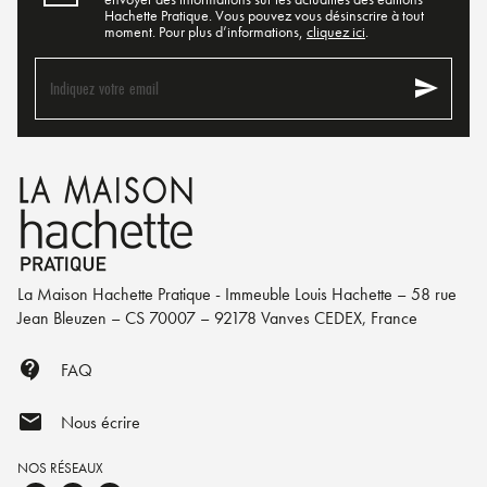
Hachette Pratique. Vous pouvez vous désinscrire à tout
moment. Pour plus d’informations,
cliquez ici
.
send
Indiquez votre email
La Maison Hachette Pratique - Immeuble Louis Hachette – 58 rue
Jean Bleuzen – CS 70007 – 92178 Vanves CEDEX, France
contact_support
FAQ
mail
Nous écrire
NOS RÉSEAUX