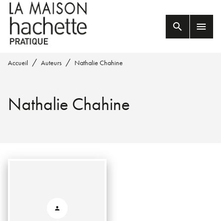
MENU
RECHERCHE
CONTENU
search
menu
PIED DE PAGE
/
/
Accueil
Auteurs
Nathalie Chahine
Nathalie Chahine