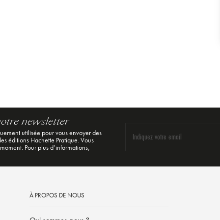
notre newsletter
quement utilisée pour vous envoyer des
Indiquez votre email
 des éditions Hachette Pratique. Vous
 moment. Pour plus d’informations,
À PROPOS DE NOUS