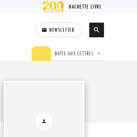
HACHETTE LIVRE
NEWSLETTER
search
email
search
BOÎTE AUX LETTRES
arrow_drop_down