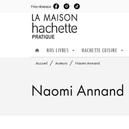
Nos réseaux
MENU
RECHERCHE
CONTENU
NOS LIVRES
HACHETTE CUISINE
home
arrow_drop_down
arrow_drop_down
/
/
Accueil
Auteurs
Naomi Annand
Naomi Annand