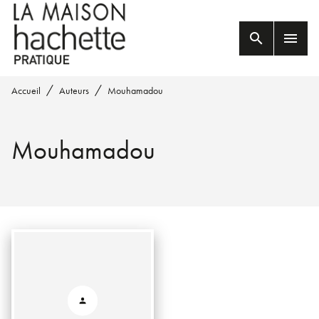
MENU
RECHERCHE
CONTENU
search
menu
PIED DE PAGE
/
/
Accueil
Auteurs
Mouhamadou
Mouhamadou