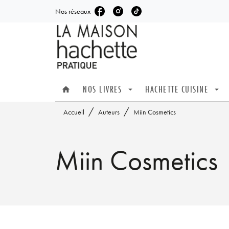
Nos réseaux
MENU
RECHERCHE
CONTENU
NOS LIVRES
HACHETTE CUISINE
home
arrow_drop_down
arrow_drop_down
/
/
Accueil
Auteurs
Miin Cosmetics
Miin Cosmetics