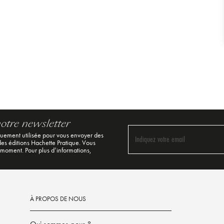
notre newsletter
quement utilisée pour vous envoyer des
Indiquez votre email
 des éditions Hachette Pratique. Vous
 moment. Pour plus d’informations,
À PROPOS DE NOUS