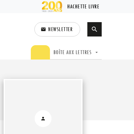
HACHETTE LIVRE
NEWSLETTER
search
email
search
BOÎTE AUX LETTRES
arrow_drop_down