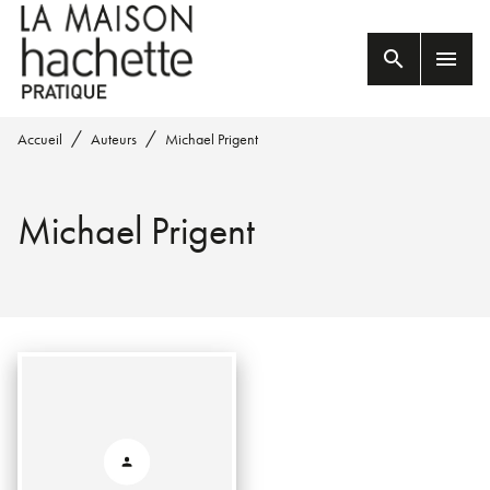
MENU
RECHERCHE
CONTENU
search
menu
PIED DE PAGE
/
/
Accueil
Auteurs
Michael Prigent
Michael Prigent