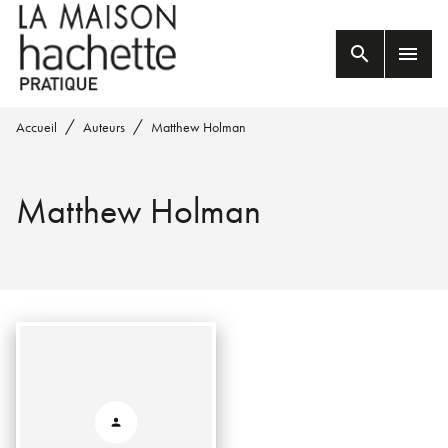
MENU
RECHERCHE
CONTENU
search
menu
PIED DE PAGE
/
/
Accueil
Auteurs
Matthew Holman
Matthew Holman