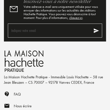
Inscrivez-vous à notre newsletter
Votre adresse e-mail sera uniquement utilisée pour vous
envoyer des informations sur les actualités des éditions
Hachette Pratique. Vous pouvez vous désinscrire à tout
moment. Pour plus d’informations,
cliquez ici
.
send
Indiquez votre email
La Maison Hachette Pratique - Immeuble Louis Hachette – 58 rue
Jean Bleuzen – CS 70007 – 92178 Vanves CEDEX, France
contact_support
FAQ
mail
Nous écrire