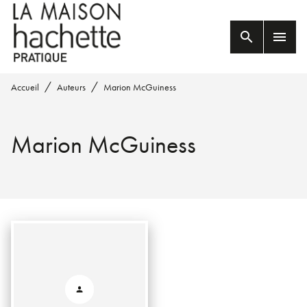
MENU
RECHERCHE
CONTENU
search
menu
PIED DE PAGE
/
/
Accueil
Auteurs
Marion McGuiness
Marion McGuiness