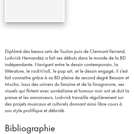
Diplômé des beaux-arts de Toulon puis de Clermont-Ferrand,
Ludwick Hernandez a fait ses débuts dans le monde de la BD
indépendante. Navigant entre le dessin contemporain, la
littérature, le rock'n'roll, le pop art, et le dessin engagé, il s'est
fait connaître grâce à sa BD pleine de second degré Bessam et
Mucho. Issus des univers du fanzine et de la linogravure, ses
visuels qui flirtent avec surréalisme et humour noir ont sé duit la
presse et les annonceurs. Ludwick travaille régulièrement sur
des projets musicaux et culturels donnant ainsi libre cours à
son style prolifique et débridé.
Bibliographie