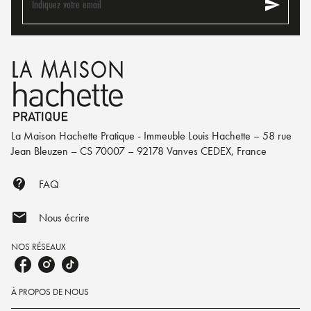
send
Indiquez votre email
La Maison Hachette Pratique - Immeuble Louis Hachette – 58 rue
Jean Bleuzen – CS 70007 – 92178 Vanves CEDEX, France
contact_support
FAQ
mail
Nous écrire
NOS RÉSEAUX
À PROPOS DE NOUS