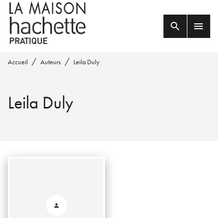
MENU
RECHERCHE
CONTENU
search
menu
PIED DE PAGE
/
/
Accueil
Auteurs
Leila Duly
Leila Duly