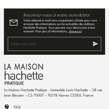
Inscrivez-vous à notre newsletter
Votre adresse e-mail sera uniquement utilisée pour vous
envoyer des informations sur les actualités des éditions
Hachette Pratique. Vous pouvez vous désinscrire à tout
moment. Pour plus d’informations,
cliquez ici
.
send
Indiquez votre email
La Maison Hachette Pratique - Immeuble Louis Hachette – 58 rue
Jean Bleuzen – CS 70007 – 92178 Vanves CEDEX, France
contact_support
FAQ