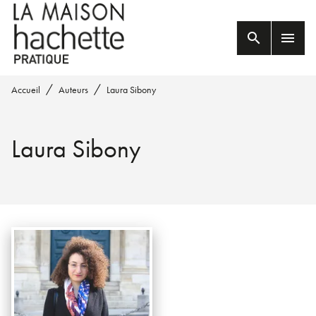
MENU
RECHERCHE
CONTENU
search
menu
PIED DE PAGE
/
/
Accueil
Auteurs
Laura Sibony
Laura Sibony