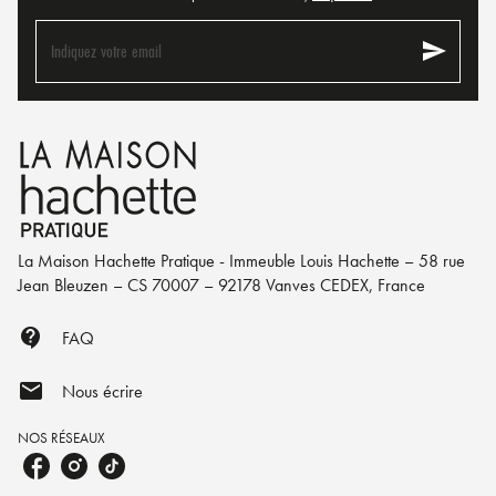
send
Indiquez votre email
La Maison Hachette Pratique - Immeuble Louis Hachette – 58 rue
Jean Bleuzen – CS 70007 – 92178 Vanves CEDEX, France
contact_support
FAQ
mail
Nous écrire
NOS RÉSEAUX