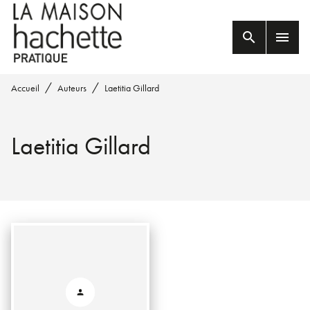
MENU
RECHERCHE
CONTENU
search
menu
PIED DE PAGE
/
/
Accueil
Auteurs
Laetitia Gillard
Laetitia Gillard