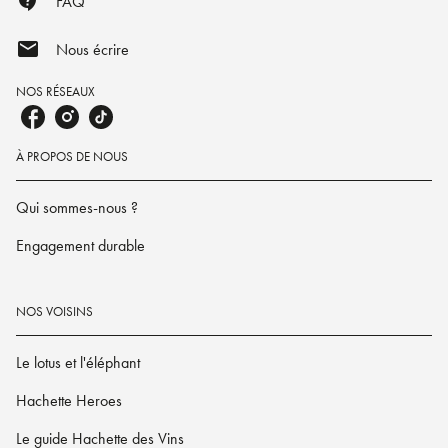
contact_support
FAQ
mail
Nous écrire
NOS RÉSEAUX
À PROPOS DE NOUS
Qui sommes-nous ?
Engagement durable
NOS VOISINS
Le lotus et l'éléphant
Hachette Heroes
Le guide Hachette des Vins