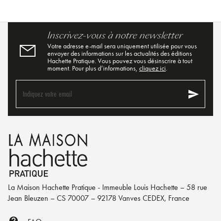
Inscrivez-vous à notre newsletter
Votre adresse e-mail sera uniquement utilisée pour vous
envoyer des informations sur les actualités des éditions
Hachette Pratique. Vous pouvez vous désinscrire à tout
moment. Pour plus d’informations,
cliquez ici
.
send
Indiquez votre email
La Maison Hachette Pratique - Immeuble Louis Hachette – 58 rue
Jean Bleuzen – CS 70007 – 92178 Vanves CEDEX, France