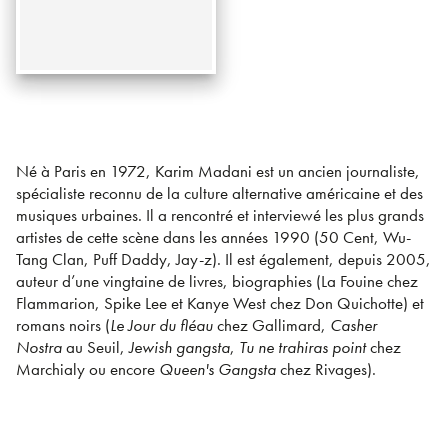
Né à Paris en 1972, Karim Madani est un ancien journaliste,
spécialiste reconnu de la culture alternative américaine et des
musiques urbaines. Il a rencontré et interviewé les plus grands
artistes de cette scène dans les années 1990 (50 Cent, Wu-
Tang Clan, Puff Daddy, Jay-z). Il est également, depuis 2005,
auteur d’une vingtaine de livres, biographies (La Fouine chez
Flammarion, Spike Lee et Kanye West chez Don Quichotte) et
romans noirs (
Le Jour du fléau
chez Gallimard,
Casher
Nostra
au Seuil,
Jewish gangsta
,
Tu ne trahiras point
chez
Marchialy ou encore
Queen's Gangsta
chez Rivages).