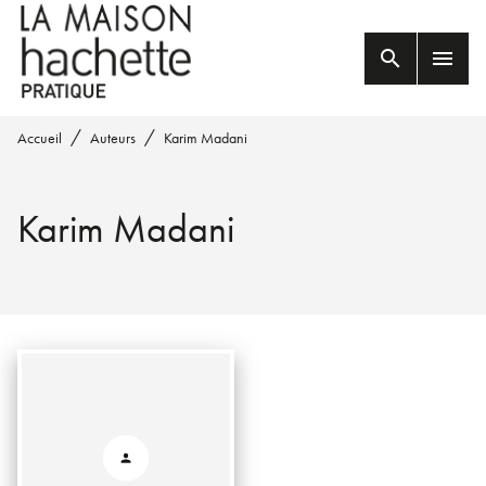
MENU
RECHERCHE
CONTENU
search
menu
PIED DE PAGE
/
/
Accueil
Auteurs
Karim Madani
Karim Madani