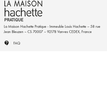
La Maison Hachette Pratique - Immeuble Louis Hachette – 58 rue
Jean Bleuzen – CS 70007 – 92178 Vanves CEDEX, France
contact_support
FAQ
mail
Nous écrire
NOS RÉSEAUX
À PROPOS DE NOUS
Qui sommes-nous ?
Engagement durable