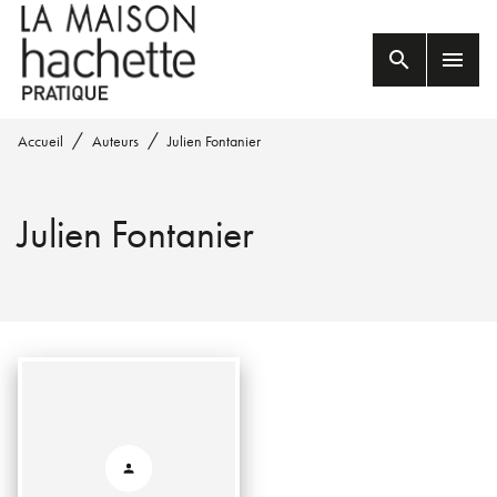
MENU
RECHERCHE
CONTENU
search
menu
PIED DE PAGE
/
/
Accueil
Auteurs
Julien Fontanier
Julien Fontanier