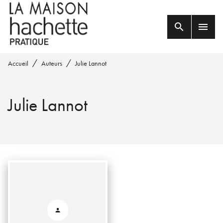
MENU
RECHERCHE
CONTENU
search
menu
PIED DE PAGE
/
/
Accueil
Auteurs
Julie Lannot
Julie Lannot