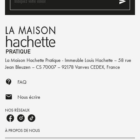
send
Indiquez votre email
La Maison Hachette Pratique - Immeuble Louis Hachette – 58 rue
Jean Bleuzen – CS 70007 – 92178 Vanves CEDEX, France
contact_support
FAQ
mail
Nous écrire
NOS RÉSEAUX
À PROPOS DE NOUS