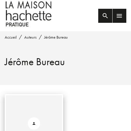
MENU
RECHERCHE
CONTENU
search
menu
PIED DE PAGE
/
/
Accueil
Auteurs
Jérôme Bureau
Jérôme Bureau