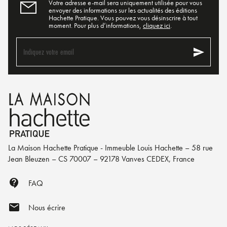
Votre adresse e-mail sera uniquement utilisée pour vous
envoyer des informations sur les actualités des éditions
Hachette Pratique. Vous pouvez vous désinscrire à tout
moment. Pour plus d’informations,
cliquez ici
.
send
Indiquez votre email
La Maison Hachette Pratique - Immeuble Louis Hachette – 58 rue
Jean Bleuzen – CS 70007 – 92178 Vanves CEDEX, France
contact_support
FAQ
mail
Nous écrire