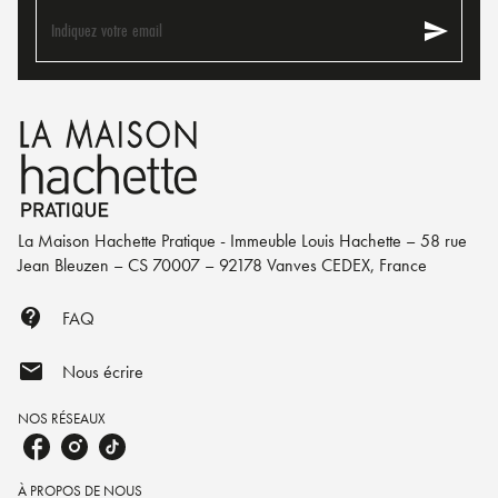
send
Indiquez votre email
La Maison Hachette Pratique - Immeuble Louis Hachette – 58 rue
Jean Bleuzen – CS 70007 – 92178 Vanves CEDEX, France
contact_support
FAQ
mail
Nous écrire
NOS RÉSEAUX
À PROPOS DE NOUS