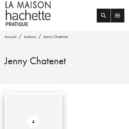
MENU
RECHERCHE
CONTENU
search
menu
PIED DE PAGE
/
/
Accueil
Auteurs
Jenny Chatenet
Jenny Chatenet