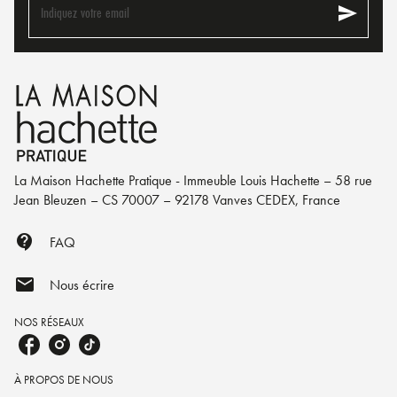
send
Indiquez votre email
La Maison Hachette Pratique - Immeuble Louis Hachette – 58 rue
Jean Bleuzen – CS 70007 – 92178 Vanves CEDEX, France
contact_support
FAQ
mail
Nous écrire
NOS RÉSEAUX
À PROPOS DE NOUS