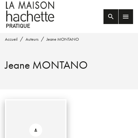
MENU
RECHERCHE
CONTENU
search
menu
PIED DE PAGE
/
/
Accueil
Auteurs
Jeane MONTANO
Jeane MONTANO