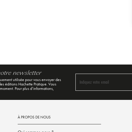
notre newsletter
quement utilisée pour vous envoyer des
Indiquez votre email
 des éditions Hachette Pratique. Vous
 moment. Pour plus d’informations,
À PROPOS DE NOUS