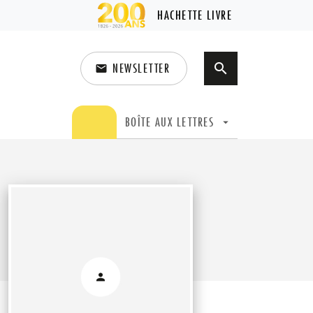
HACHETTE LIVRE
NEWSLETTER
search
email
search
BOÎTE AUX LETTRES
arrow_drop_down