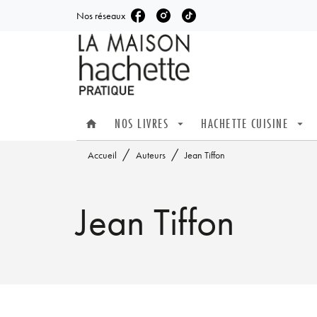
Nos réseaux
MENU
RECHERCHE
CONTENU
NOS LIVRES
HACHETTE CUISINE
home
arrow_drop_down
arrow_drop_down
/
/
Accueil
Auteurs
Jean Tiffon
Jean Tiffon