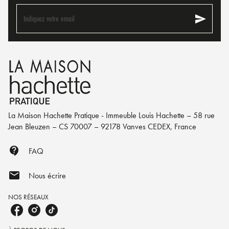
send
Indiquez votre email
La Maison Hachette Pratique - Immeuble Louis Hachette – 58 rue
Jean Bleuzen – CS 70007 – 92178 Vanves CEDEX, France
contact_support
FAQ
mail
Nous écrire
NOS RÉSEAUX