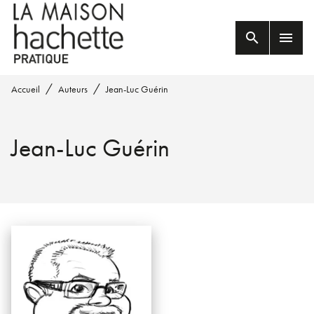
MENU
RECHERCHE
CONTENU
search
menu
PIED DE PAGE
/
/
Accueil
Auteurs
Jean-Luc Guérin
Jean-Luc Guérin