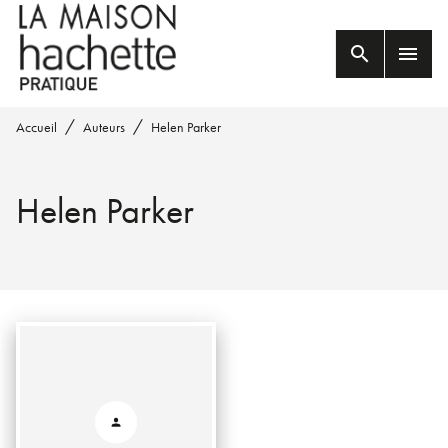
MENU
RECHERCHE
CONTENU
search
menu
PIED DE PAGE
/
/
Accueil
Auteurs
Helen Parker
Helen Parker