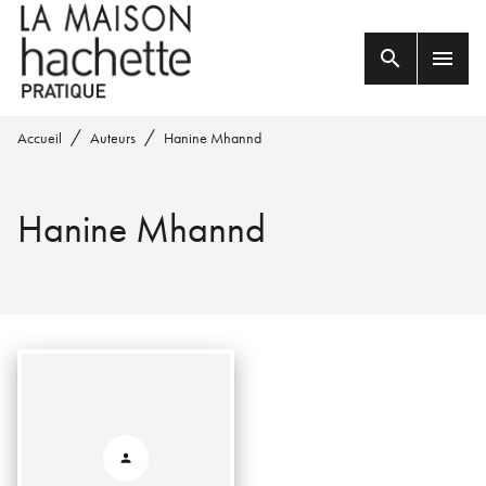
MENU
RECHERCHE
CONTENU
search
menu
PIED DE PAGE
/
/
Accueil
Auteurs
Hanine Mhannd
Hanine Mhannd