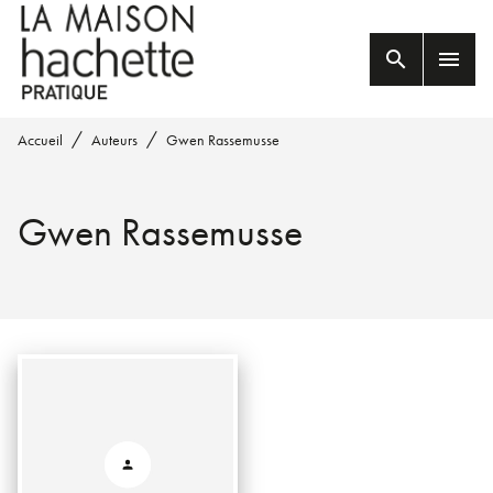
MENU
RECHERCHE
CONTENU
search
menu
PIED DE PAGE
/
/
Accueil
Auteurs
Gwen Rassemusse
Gwen Rassemusse