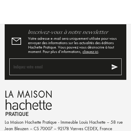
Inscrivez-vous à notre newsletter
Votre adresse e-mail sera uniquement utilisée pour vous
envoyer des informations sur les actualités des éditions
Hachette Pratique. Vous pouvez vous désinscrire à tout
moment. Pour plus d’informations,
cliquez ici
.
send
Indiquez votre email
La Maison Hachette Pratique - Immeuble Louis Hachette – 58 rue
Jean Bleuzen – CS 70007 – 92178 Vanves CEDEX, France