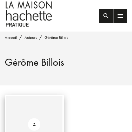
MENU
RECHERCHE
CONTENU
search
menu
PIED DE PAGE
/
/
Accueil
Auteurs
Gérôme Billois
Gérôme Billois