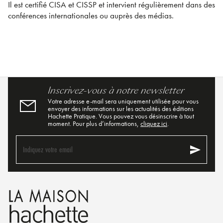
Il est certifié CISA et CISSP et intervient régulièrement dans des
conférences internationales ou auprès des médias.
Inscrivez-vous à notre newsletter
Votre adresse e-mail sera uniquement utilisée pour vous
envoyer des informations sur les actualités des éditions
Hachette Pratique. Vous pouvez vous désinscrire à tout
moment. Pour plus d’informations,
cliquez ici
.
send
Indiquez votre email