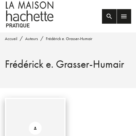
MENU
RECHERCHE
CONTENU
search
menu
PIED DE PAGE
/
/
Accueil
Auteurs
Frédérick e. Grasser-Humair
Frédérick e. Grasser-Humair