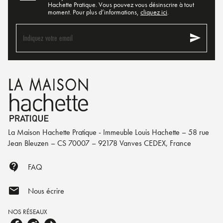
Hachette Pratique. Vous pouvez vous désinscrire à tout
moment. Pour plus d’informations,
cliquez ici
.
send
Indiquez votre email
La Maison Hachette Pratique - Immeuble Louis Hachette – 58 rue
Jean Bleuzen – CS 70007 – 92178 Vanves CEDEX, France
contact_support
FAQ
mail
Nous écrire
NOS RÉSEAUX