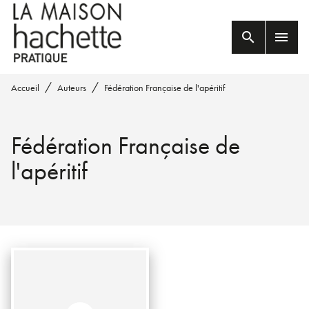
MENU
RECHERCHE
CONTENU
search
menu
PIED DE PAGE
/
/
Accueil
Auteurs
Fédération Française de l'apéritif
Fédération Française de
l'apéritif