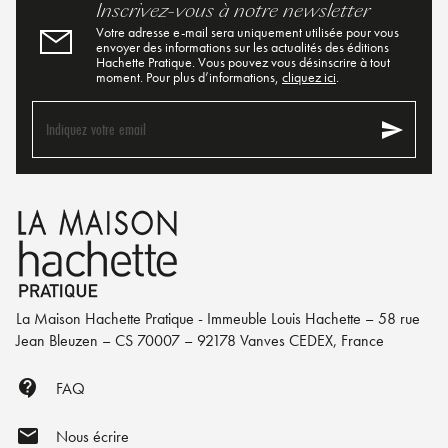
Inscrivez-vous à notre newsletter
Votre adresse e-mail sera uniquement utilisée pour vous
envoyer des informations sur les actualités des éditions
Hachette Pratique. Vous pouvez vous désinscrire à tout
moment. Pour plus d’informations,
cliquez ici
.
send
Indiquez votre email
La Maison Hachette Pratique - Immeuble Louis Hachette – 58 rue
Jean Bleuzen – CS 70007 – 92178 Vanves CEDEX, France
contact_support
FAQ
mail
Nous écrire