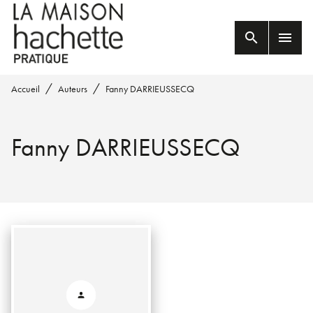
MENU
RECHERCHE
CONTENU
search
menu
PIED DE PAGE
/
/
Accueil
Auteurs
Fanny DARRIEUSSECQ
Fanny DARRIEUSSECQ