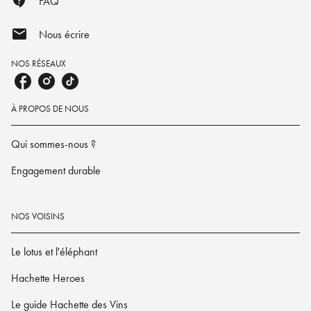
contact_support
FAQ
mail
Nous écrire
NOS RÉSEAUX
À PROPOS DE NOUS
Qui sommes-nous ?
Engagement durable
NOS VOISINS
Le lotus et l'éléphant
Hachette Heroes
Le guide Hachette des Vins