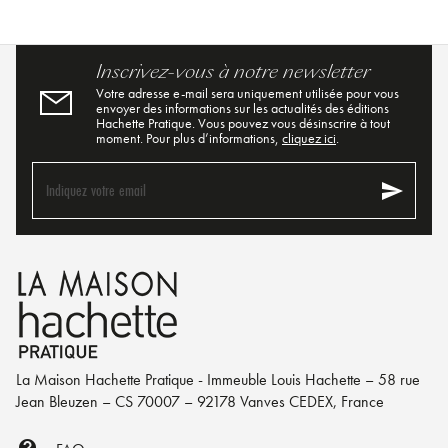
Inscrivez-vous à notre newsletter
Votre adresse e-mail sera uniquement utilisée pour vous
envoyer des informations sur les actualités des éditions
Hachette Pratique. Vous pouvez vous désinscrire à tout
moment. Pour plus d’informations,
cliquez ici
.
send
Indiquez votre email
La Maison Hachette Pratique - Immeuble Louis Hachette – 58 rue
Jean Bleuzen – CS 70007 – 92178 Vanves CEDEX, France