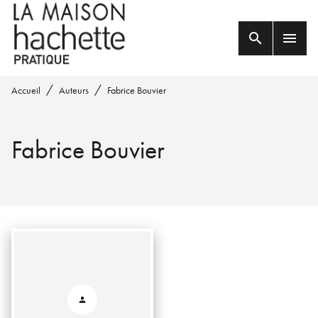
MENU
RECHERCHE
CONTENU
search
menu
PIED DE PAGE
/
/
Accueil
Auteurs
Fabrice Bouvier
Fabrice Bouvier