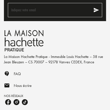
send
Indiquez votre email
La Maison Hachette Pratique - Immeuble Louis Hachette – 58 rue
Jean Bleuzen – CS 70007 – 92178 Vanves CEDEX, France
contact_support
FAQ
mail
Nous écrire
NOS RÉSEAUX