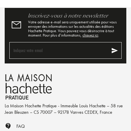
Inscrivez-vous à notre newsletter
Votre adresse e-mail sera uniquement utilisée pour vous
envoyer des informations sur les actualités des éditions
Hachette Pratique. Vous pouvez vous désinscrire à tout
moment. Pour plus d’informations,
cliquez ici
.
send
Indiquez votre email
La Maison Hachette Pratique - Immeuble Louis Hachette – 58 rue
Jean Bleuzen – CS 70007 – 92178 Vanves CEDEX, France
contact_support
FAQ