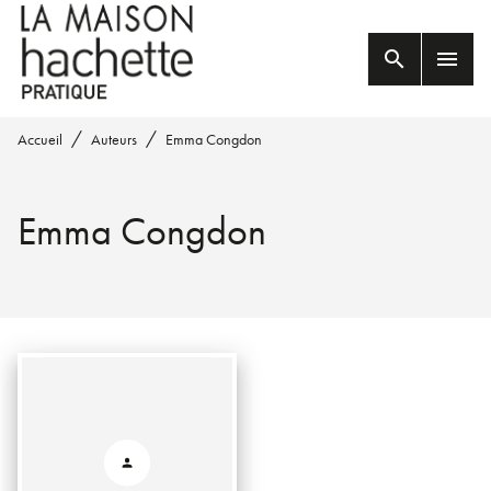
MENU
RECHERCHE
CONTENU
search
menu
PIED DE PAGE
/
/
Accueil
Auteurs
Emma Congdon
Emma Congdon