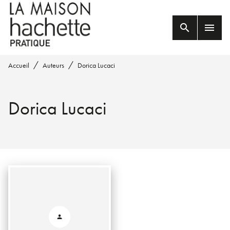
MENU
RECHERCHE
CONTENU
search
menu
PIED DE PAGE
/
/
Accueil
Auteurs
Dorica Lucaci
Dorica Lucaci