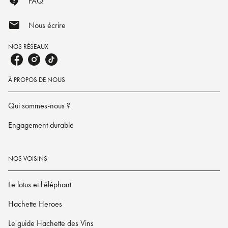
contact_support
FAQ
mail
Nous écrire
NOS RÉSEAUX
À PROPOS DE NOUS
Qui sommes-nous ?
Engagement durable
NOS VOISINS
Le lotus et l'éléphant
Hachette Heroes
Le guide Hachette des Vins