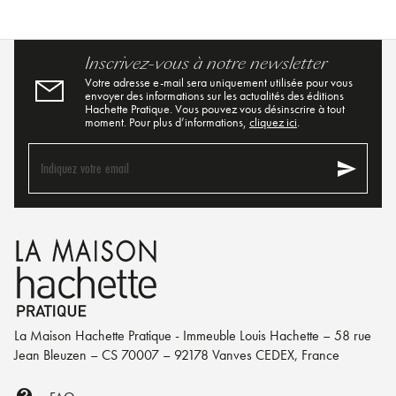
Inscrivez-vous à notre newsletter
Votre adresse e-mail sera uniquement utilisée pour vous
envoyer des informations sur les actualités des éditions
Hachette Pratique. Vous pouvez vous désinscrire à tout
moment. Pour plus d’informations,
cliquez ici
.
send
Indiquez votre email
La Maison Hachette Pratique - Immeuble Louis Hachette – 58 rue
Jean Bleuzen – CS 70007 – 92178 Vanves CEDEX, France