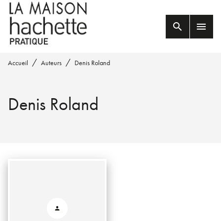
MENU
RECHERCHE
CONTENU
search
menu
PIED DE PAGE
/
/
Accueil
Auteurs
Denis Roland
Denis Roland