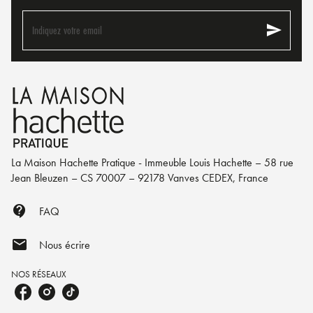
send
Indiquez votre email
La Maison Hachette Pratique - Immeuble Louis Hachette – 58 rue
Jean Bleuzen – CS 70007 – 92178 Vanves CEDEX, France
contact_support
FAQ
mail
Nous écrire
NOS RÉSEAUX