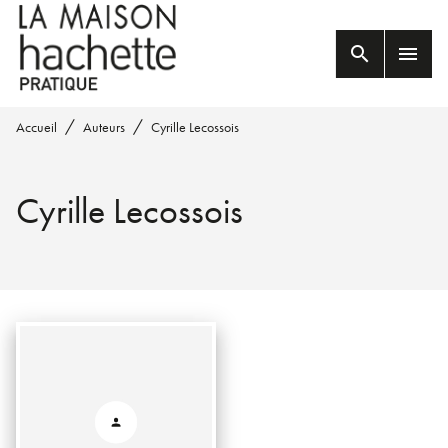
MENU
RECHERCHE
CONTENU
search
menu
PIED DE PAGE
/
/
Accueil
Auteurs
Cyrille Lecossois
Cyrille Lecossois