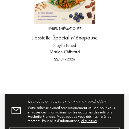
LIVRES THÉMATIQUES
L'assiette Spécial Ménopause
Sibylle Naud
Marion Chibrard
22/04/2026
Inscrivez-vous à notre newsletter
Votre adresse e-mail sera uniquement utilisée pour vous
envoyer des informations sur les actualités des éditions
Hachette Pratique. Vous pouvez vous désinscrire à tout
moment. Pour plus d’informations,
cliquez ici
.