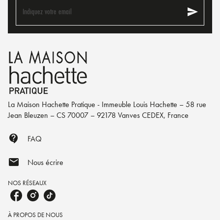
send
Indiquez votre email
La Maison Hachette Pratique - Immeuble Louis Hachette – 58 rue
Jean Bleuzen – CS 70007 – 92178 Vanves CEDEX, France
contact_support
FAQ
mail
Nous écrire
NOS RÉSEAUX
À PROPOS DE NOUS