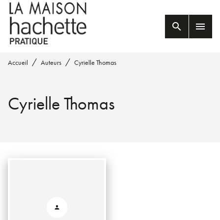
MENU
RECHERCHE
CONTENU
search
menu
PIED DE PAGE
/
/
Accueil
Auteurs
Cyrielle Thomas
Cyrielle Thomas