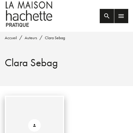
MENU
RECHERCHE
CONTENU
search
menu
PIED DE PAGE
/
/
Accueil
Auteurs
Clara Sebag
Clara Sebag