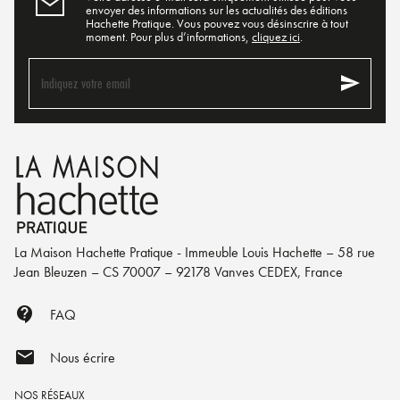
envoyer des informations sur les actualités des éditions
Hachette Pratique. Vous pouvez vous désinscrire à tout
moment. Pour plus d’informations,
cliquez ici
.
send
Indiquez votre email
La Maison Hachette Pratique - Immeuble Louis Hachette – 58 rue
Jean Bleuzen – CS 70007 – 92178 Vanves CEDEX, France
contact_support
FAQ
mail
Nous écrire
NOS RÉSEAUX