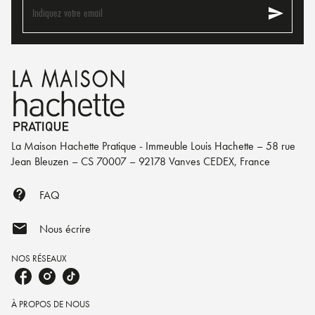
send
Indiquez votre email
La Maison Hachette Pratique - Immeuble Louis Hachette – 58 rue
Jean Bleuzen – CS 70007 – 92178 Vanves CEDEX, France
contact_support
FAQ
mail
Nous écrire
NOS RÉSEAUX
À PROPOS DE NOUS