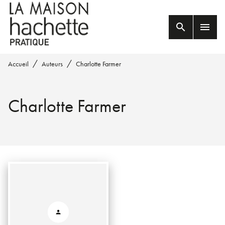
MENU
RECHERCHE
CONTENU
search
menu
PIED DE PAGE
/
/
Accueil
Auteurs
Charlotte Farmer
Charlotte Farmer