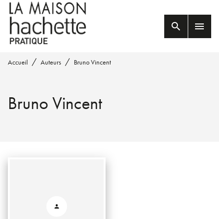
MENU
RECHERCHE
CONTENU
search
menu
PIED DE PAGE
/
/
Accueil
Auteurs
Bruno Vincent
Bruno Vincent