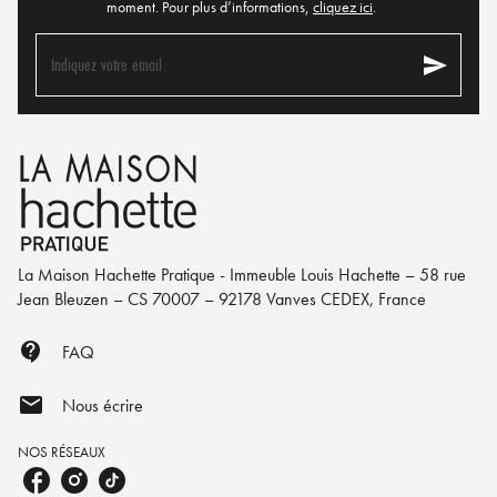
moment. Pour plus d’informations,
cliquez ici
.
send
Indiquez votre email
La Maison Hachette Pratique - Immeuble Louis Hachette – 58 rue
Jean Bleuzen – CS 70007 – 92178 Vanves CEDEX, France
contact_support
FAQ
mail
Nous écrire
NOS RÉSEAUX