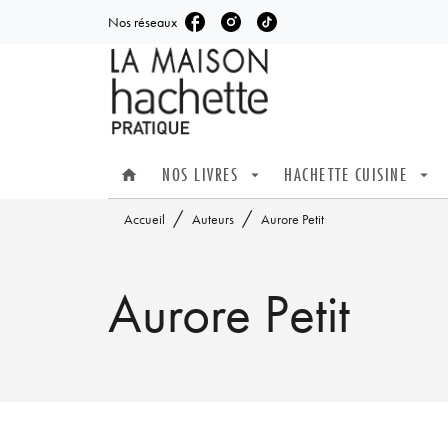
Nos réseaux
MENU
RECHERCHE
CONTENU
NOS LIVRES
HACHETTE CUISINE
home
arrow_drop_down
arrow_drop_down
/
/
Accueil
Auteurs
Aurore Petit
Aurore Petit