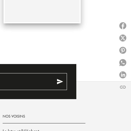
P
P
P
P
P
send
link
C
NOS VOISINS