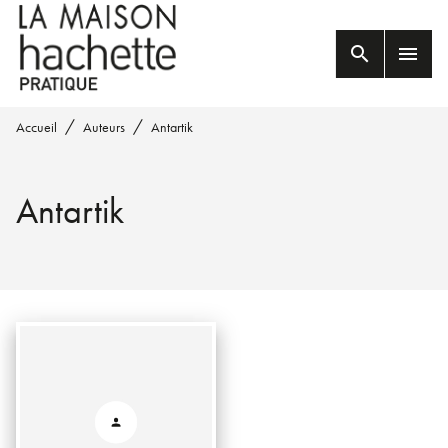
MENU
RECHERCHE
CONTENU
search
menu
PIED DE PAGE
/
/
Accueil
Auteurs
Antartik
Antartik