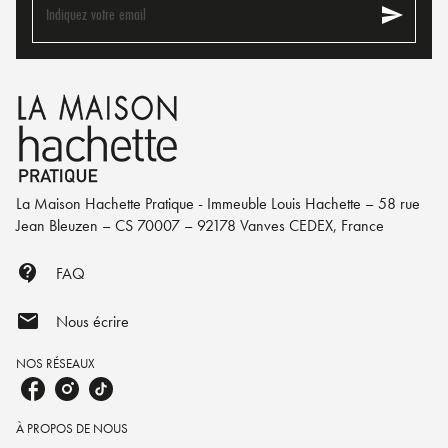
send
Indiquez votre email
La Maison Hachette Pratique - Immeuble Louis Hachette – 58 rue
Jean Bleuzen – CS 70007 – 92178 Vanves CEDEX, France
contact_support
FAQ
mail
Nous écrire
NOS RÉSEAUX
À PROPOS DE NOUS