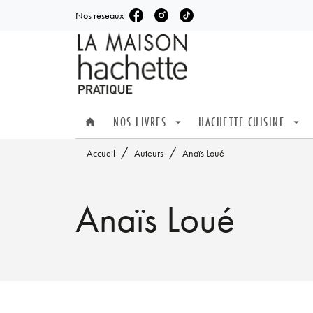
Nos réseaux
MENU
RECHERCHE
CONTENU
NOS LIVRES
HACHETTE CUISINE
home
arrow_drop_down
arrow_drop_down
/
/
Accueil
Auteurs
Anaïs Loué
Anaïs Loué