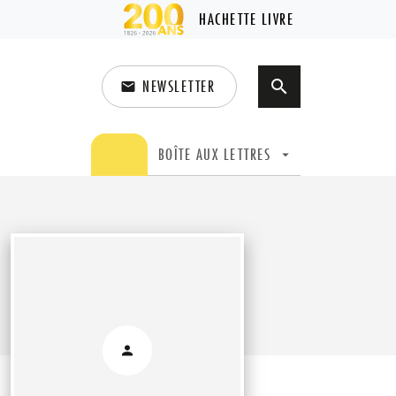
HACHETTE LIVRE
NEWSLETTER
search
email
search
BOÎTE AUX LETTRES
arrow_drop_down