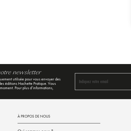
notre newsletter
quement utilisée pour vous envoyer des
Indiquez votre email
 des éditions Hachette Pratique. Vous
 moment. Pour plus d’informations,
À PROPOS DE NOUS