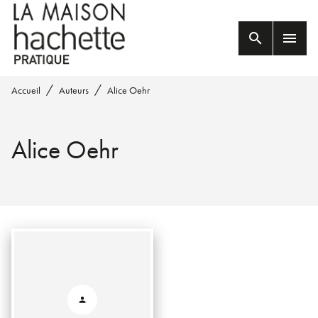
MENU
RECHERCHE
CONTENU
search
menu
PIED DE PAGE
/
/
Accueil
Auteurs
Alice Oehr
Alice Oehr