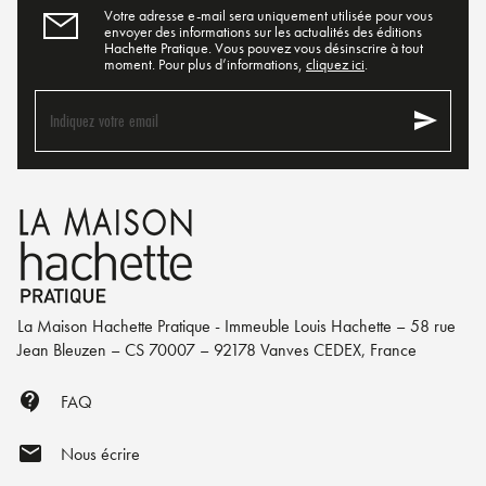
Votre adresse e-mail sera uniquement utilisée pour vous
envoyer des informations sur les actualités des éditions
Hachette Pratique. Vous pouvez vous désinscrire à tout
moment. Pour plus d’informations,
cliquez ici
.
send
Indiquez votre email
La Maison Hachette Pratique - Immeuble Louis Hachette – 58 rue
Jean Bleuzen – CS 70007 – 92178 Vanves CEDEX, France
contact_support
FAQ
mail
Nous écrire