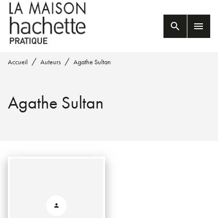
MENU
RECHERCHE
CONTENU
search
menu
PIED DE PAGE
/
/
Accueil
Auteurs
Agathe Sultan
Agathe Sultan