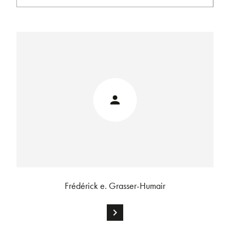
Frédérick e. Grasser-Humair
chevron_right