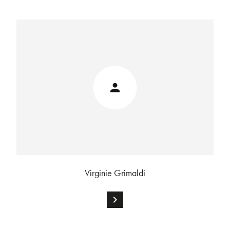
Virginie Grimaldi
chevron_right