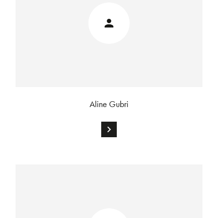
Aline Gubri
chevron_right