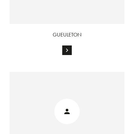
GUEULETON
chevron_right