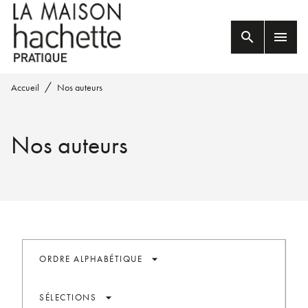
MENU
RECHERCHE
CONTENU
search
menu
PIED DE PAGE
/
Accueil
Nos auteurs
Nos auteurs
arrow_drop_down
ORDRE ALPHABÉTIQUE
arrow_drop_down
SÉLECTIONS