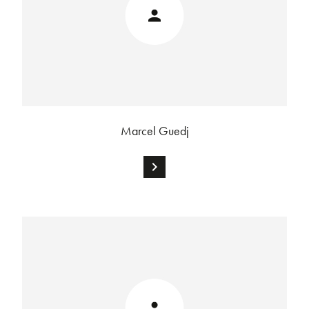
Marcel Guedj
chevron_right