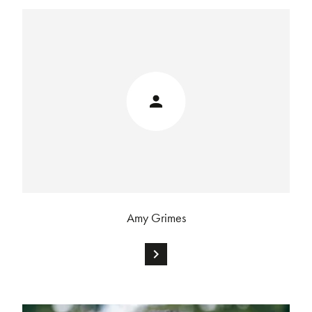
Amy Grimes
chevron_right