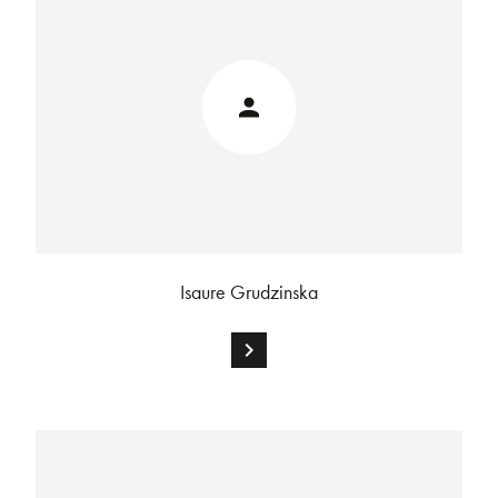
Isaure Grudzinska
chevron_right