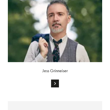
Jess Grinneiser
chevron_right