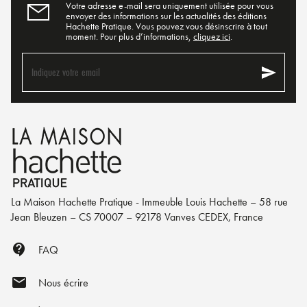
Votre adresse e-mail sera uniquement utilisée pour vous
envoyer des informations sur les actualités des éditions
Hachette Pratique. Vous pouvez vous désinscrire à tout
moment. Pour plus d’informations,
cliquez ici
.
send
Indiquez votre email
La Maison Hachette Pratique - Immeuble Louis Hachette – 58 rue
Jean Bleuzen – CS 70007 – 92178 Vanves CEDEX, France
contact_support
FAQ
mail
Nous écrire