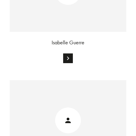
Isabelle Guerre
chevron_right