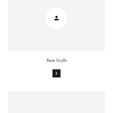
Bear Grylls
chevron_right