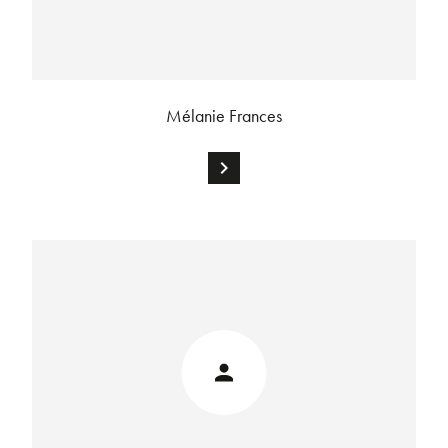
Mélanie Frances
chevron_right