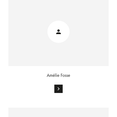
Amélie Fosse
chevron_right