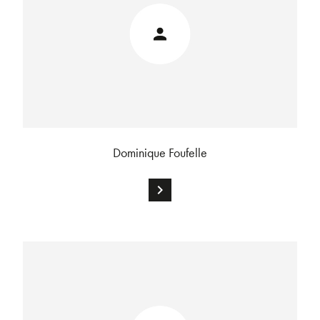
Dominique Foufelle
chevron_right