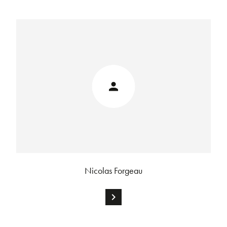
Nicolas Forgeau
chevron_right