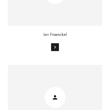
Lev Fraenckel
chevron_right