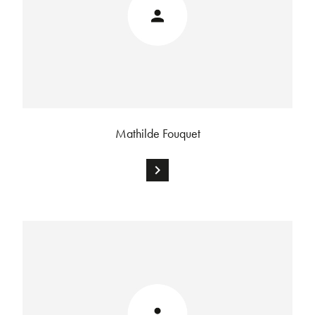
Mathilde Fouquet
chevron_right