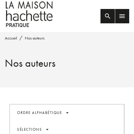
MENU
RECHERCHE
CONTENU
search
menu
PIED DE PAGE
/
Accueil
Nos auteurs
Nos auteurs
arrow_drop_down
ORDRE ALPHABÉTIQUE
arrow_drop_down
SÉLECTIONS