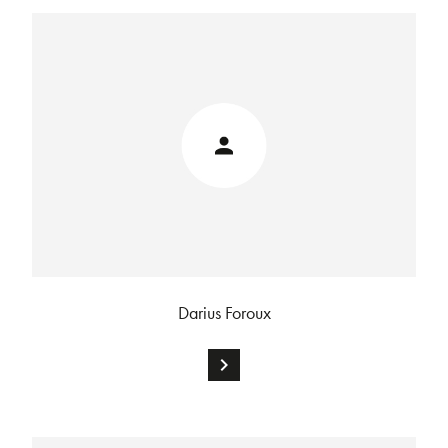
Darius Foroux
chevron_right