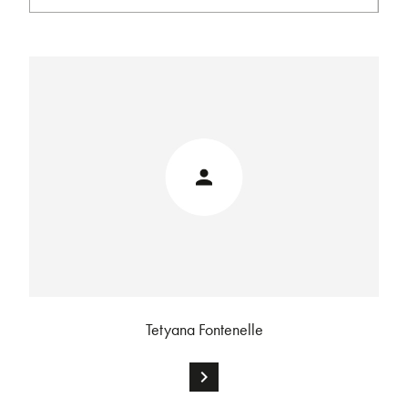
Tetyana Fontenelle
chevron_right