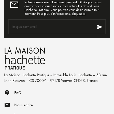
Votre adresse e-mail sera uniquement utilisée pour vous
envoyer des informations sur les actualités des éditions
Hachette Pratique. Vous pouvez vous désinscrire à tout
moment. Pour plus d’informations,
cliquez ici
.
send
Indiquez votre email
La Maison Hachette Pratique - Immeuble Louis Hachette – 58 rue
Jean Bleuzen – CS 70007 – 92178 Vanves CEDEX, France
contact_support
FAQ
mail
Nous écrire