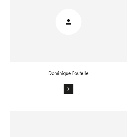
Dominique Foufelle
chevron_right