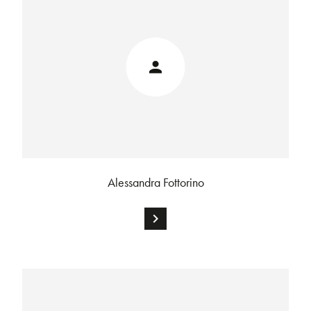
Alessandra Fottorino
chevron_right