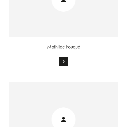
Mathilde Fouqué
chevron_right