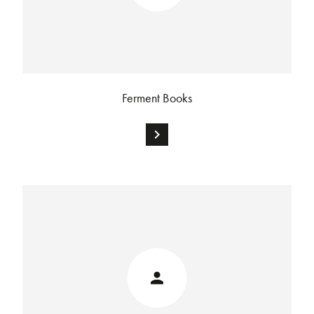
Ferment Books
chevron_right