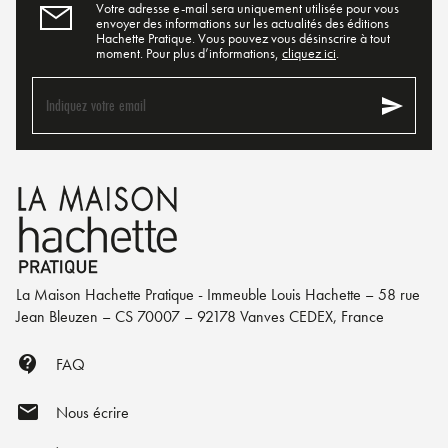
Votre adresse e-mail sera uniquement utilisée pour vous
envoyer des informations sur les actualités des éditions
Hachette Pratique. Vous pouvez vous désinscrire à tout
moment. Pour plus d’informations,
cliquez ici
.
send
Indiquez votre email
La Maison Hachette Pratique - Immeuble Louis Hachette – 58 rue
Jean Bleuzen – CS 70007 – 92178 Vanves CEDEX, France
contact_support
FAQ
mail
Nous écrire