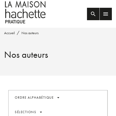
MENU
RECHERCHE
CONTENU
search
menu
PIED DE PAGE
/
Accueil
Nos auteurs
Nos auteurs
arrow_drop_down
ORDRE ALPHABÉTIQUE
arrow_drop_down
SÉLECTIONS