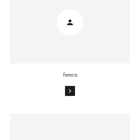
Femca
chevron_right