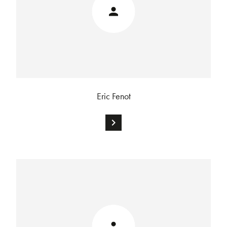
Eric Fenot
chevron_right