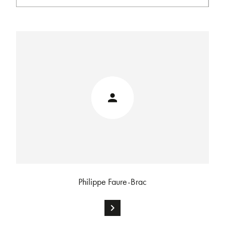
Philippe Faure-Brac
chevron_right