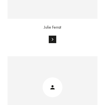
Julie Ferrat
chevron_right