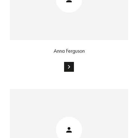
Anna Ferguson
chevron_right