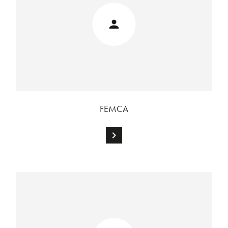
FEMCA
chevron_right