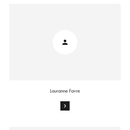
Lauranne Favre
chevron_right