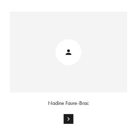
Nadine Faure-Brac
chevron_right