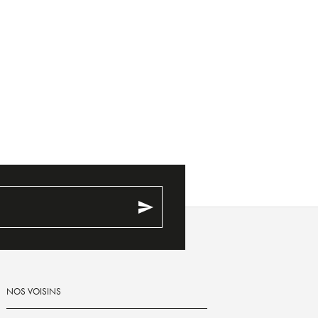
send
NOS VOISINS