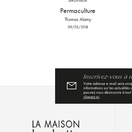
JARDINAGE
Permaculture
Thomas Alamy
09/05/2018
Inscrivez-vous à 
Votre adresse e-mail sera uni
informations sur les actualités
pouvez vous désinscrire à tout
cliquez ici
.