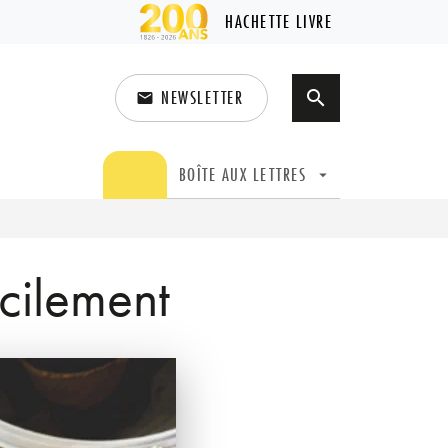
HACHETTE LIVRE
NEWSLETTER
search
email
search
BOÎTE AUX LETTRES
arrow_drop_down
cilement