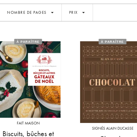
arrow_drop_down
arrow_drop_down
NOMBRE DE PAGES
PRIX
À PARAÎTRE
À PARAÎTRE
FAIT MAISON
SIGNÉS ALAIN DUCASSE
Biscuits, bûches et