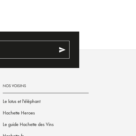
send
NOS VOISINS
Le lotus et l'éléphant
Hachette Heroes
Le guide Hachette des Vins
Hachette.fr