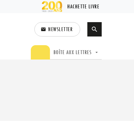
HACHETTE LIVRE
NEWSLETTER
search
email
search
BOÎTE AUX LETTRES
arrow_drop_down