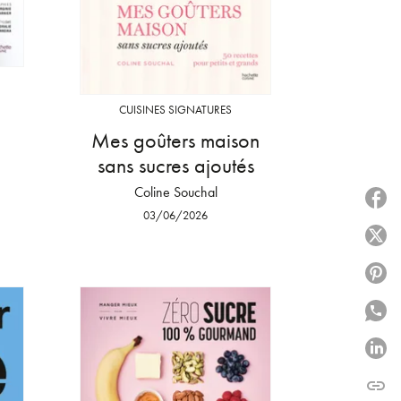
CUISINES SIGNATURES
Mes goûters maison
sans sucres ajoutés
Coline Souchal
P
03/06/2026
P
P
P
P
link
C