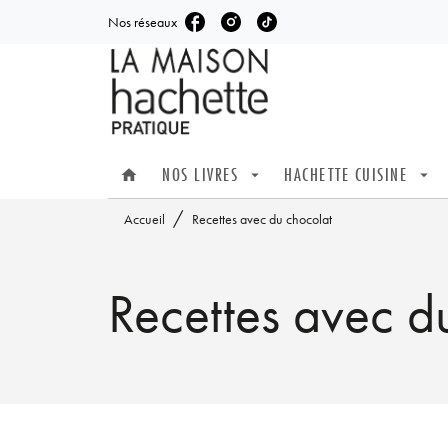
Nos réseaux
MENU
RECHERCHE
CONTENU
NOS LIVRES
HACHETTE CUISINE
home
arrow_drop_down
arrow_drop_down
/
Accueil
Recettes avec du chocolat
Recettes avec d