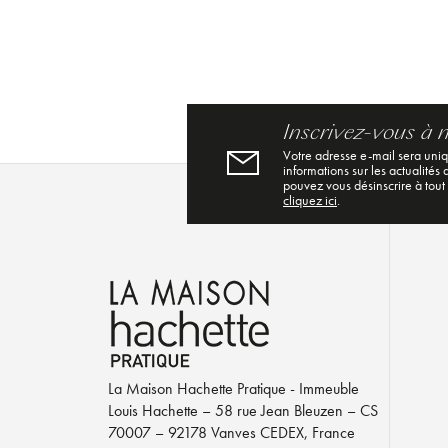
Inscrivez-vous à 
Votre adresse e-mail sera uni
informations sur les actualités
pouvez vous désinscrire à tout
cliquez ici
.
La Maison Hachette Pratique - Immeuble
Louis Hachette – 58 rue Jean Bleuzen – CS
70007 – 92178 Vanves CEDEX, France