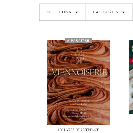
arrow_drop_down
arrow_drop_down
SÉLECTIONS
CATÉGORIES
À PARAÎTRE
LES LIVRES DE RÉFÉRENCE